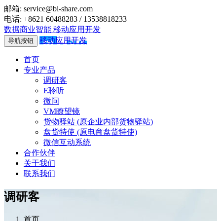
邮箱: service@bi-share.com
电话: +8621 60488283 / 13538818233
数据商业智能
移动应用开发
移动应用开发
导航按钮
首页
专业产品
调研客
E聆听
微问
VM瞭望镜
货物驿站 (原企业内部货物驿站)
盘货特使 (原电商盘货特使)
微信互动系统
合作伙伴
关于我们
联系我们
调研客
首页